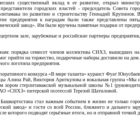
несших существенный вклад в ее развитие, открыл минист
редставители городских властей - председатель Совета гор
литамака по развитию и строительству Геннадий Крупинов. В
итие предприятия к наградам были также представлены пятьд
ический завод». Им были вручены памятные подарки от предпр
ертном зале, зарубежные и российские партнеры предприятия, 
анам: порядка семисот членов коллектива СНХЗ, вышедших на
 смог прийти на торжество, подарочные наборы доставили на до
ного логотипа предприятия.
рпоративного конкурса «В мире таланта» кураист Фуат Юнусбае
ы Алина Рай, Виктория Ариткулова и вокальная группа «Мы 
м хором стерлитамакской музыкальной школы №1 (руководите
ОАО «СНХЗ» питерской поэтессой Терезой Шатиловой.
шкортостана стал важным событием в жизни не только город
кий завод» и гости со всей России, ближнего и дальнего зар
ле которого подводят серьёзные итоги, но и отправной точкой 