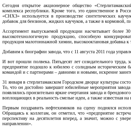
Сегодня открытое акционерное общество «Стерлитамакск
комплекса республики. Кроме того, это единственное в Ро
«СНХЗ» используется в производстве синтетических каучук
добавок для бензинов, жидких каучуков, а также в кормовой,
Ассортимент выпускаемой продукции насчитывает более 30
высокотехнологичную продукцию, способную конкурироват
продукция малотоннажной химии, высокооктановая добавка к 
Добавим к биографии завода, что с 11 августа 2011 года уп
И вот прошли полвека. Пятьдесят лет созидательного труда, 
предприятие подошло к юбилею с солидным историческим б
командой и с партнерами – давними и новыми, искренне заин
31 января в стерлитамакском Городском дворце культуры сост
То, что он достойно завершит юбилейные мероприятия завода
появлялись пронзительно яркие очертания завода и брендовог
воплощающих в реальность смелые идеи, а также известная на
Первым поздравить нефтехимиков на сцену поднялся испо
Обращаясь к коллегам, он отметил, что «предприятие встреч
перспективу на десятилетия вперед, а значит, можно с уве
направлении».