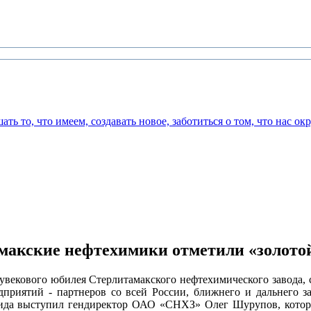
амакские нефтехимики отметили «золото
векового юбилея Стерлитамакского нефтехимического завода, 
дприятий - партнеров со всей России, ближнего и дальнего з
гида выступил гендиректор ОАО «СНХЗ» Олег Шурупов, котор