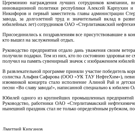
Церемонию награждения лучших сотрудников компании, в
инновационной политики республики Алексей Карпухин и п
Никифоров и первый заместитель главы администрации Стер
завода, за долголетний труд и значительный вклад в разв
юбилейных лет) сотрудников ОАО «Стерлитамакский нефтехим
Присоединились к поздравлениям все присутствовавшие в конц
кто вышел на заслуженный отдых.
Руководство предприятия отдало дань уважения своим ветер
получили подарки. Тем из них, кто по состоянию здоровья не
получил на память сувенирный значок с изображением юбилей
В развлекательной программе приняли участие победитель ко
солистка Альфия Сафарова (ООО «УК ТАУ НефтеХим»), певиц
изюминкой концерта стало исполнение Алиной Рай и детски
песни «Во славу завода!», написанной специально к юбилею 
Юбилей одного из крупнейших промышленных предприятий Ба
Руководство, работники ОАО «Стерлитамакский нефтехимичес
нынешний праздник стал не только определённым рубежом, пос
Дмитрий Кирсанов