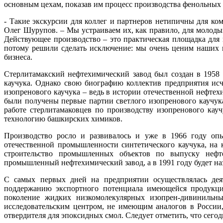
основным цехам, показав им процесс производства фенольных
- Такие экскурсии для коллег и партнеров нетипичны для к
Олег Шурупов. – Мы устраиваем их, как правило, для молодых
Действующее производство – это практическая площадка для 
потому решили сделать исключение: мы очень ценим наших п
бизнеса.
Стерлитамакский нефтехимический завод был создан в 1958 г
каучука. Однако свою биографию коллектив предприятия исчи
изопренового каучука – ведь в истории отечественной нефтехи
были получены первые партии светлого изопренового каучук
работе стерлитамаковцев по производству изопренового кау
технологию башкирских химиков.
Производство росло и развивалось и уже в 1966 году оп
отечественной промышленности синтетического каучука, на 
строительство промышленных объектов по выпуску нефт
промышленный нефтехимический завод, а в 1991 году будет н
С самых первых дней на предприятии осуществлялась дея
поддержанию экспортного потенциала имеющейся продукци
поколение жидких низкомолекулярных изопрен-дивинильны
исследовательским центром, не имеющим аналогов в России
отвердителя для эпоксидных смол. Следует отметить, что сегод