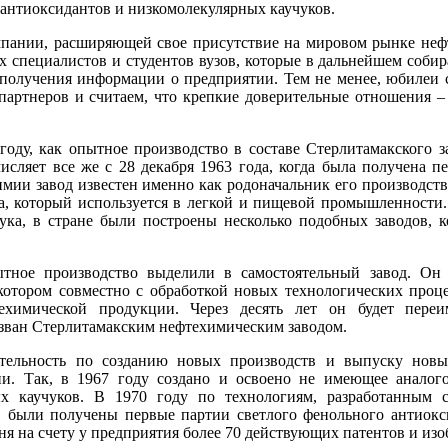
 антиоксидантов и низкомолекулярных каучуков.
омпании, расширяющей свое присутствие на мировом рынке неф
 специалистов и студентов вузов, которые в дальнейшем собира
получения информации о предприятии. Тем не менее, юбилеи с
артнеров и считаем, что крепкие доверительные отношения – 
оду, как опытное производство в составе Стерлитамакского з
сляет все же с 28 декабря 1963 года, когда была получена п
мии завод известен именно как родоначальник его производства
а, который используется в легкой и пищевой промышленности.
чука, в стране были построены несколько подобных заводов, 
ытное производство выделили в самостоятельный завод. Он
котором совместно с обработкой новых технологических проце
ехимической продукции. Через десять лет он будет пере
азван Стерлитамакским нефтехимическим заводом.
тельность по созданию новых производств и выпуску новы
и. Так, в 1967 году создано и освоено не имеющее аналог
х каучуков. В 1970 году по технологиям, разработанным с
, были получены первые партии светлого фенольного антиокс
ня на счету у предприятия более 70 действующих патентов и изо