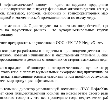
ий нефтехимический завод» — одно из ведущих предприяти
ссии предприятие по выпуску фенольных антиоксидантов «Аги
ов, пластмасс, волокон, смазочных и трансформаторных мас
 пищевой и косметической промышленности по всему миру.
 наименований. Ориентируясь на конечных потребителей, пр
ь на зарубежных рынках. Это бутадиен-стирольные каучук
топливу.
равление предприятием осуществляет ООО «УК ТАУ НефтеХим».
за которые разработаны и внедрены в производство десятки но
агажом, новыми начинаниями и масштабными планами. А еще
тересованными в деловых отношениях со стерлитамакскими неф
оялся праздничный концерт, на котором чествовали лучших сотр
 стало ясно с первых музыкальных аккордов: над притихшим за
о знака, выписанные тонким лазерным лучом профили сотруднико
 весь мир продукция нефтехимиков.
лнительный директор управляющей компании «ТАУ НефтеХим
ает свой пятидесятилетний юбилей на новом этапе своего раз
ренностью говорить, что все прошедшие годы нефтехимики ра