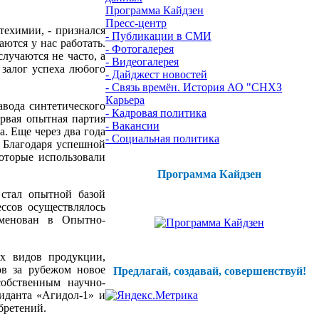
Программа Кайдзен
Пресс-центр
техимии, - признался
- Публикации в СМИ
ются у нас работать.
- Фотогалерея
лучаются не часто, а
- Видеогалерея
залог успеха любого
- Дайджест новостей
- Связь времён. История АО "СНХЗ
Карьера
авода синтетического
- Кадровая политика
ервая опытная партия
- Вакансии
. Еще через два года
- Социальная политика
 Благодаря успешной
которые использовали
Программа Кайдзен
 стал опытной базой
ссов осуществлялось
именован в Опытно-
х видов продукции,
ов за рубежом новое
Предлагай, создавай, совершенствуй!
обственным научно-
иданта «Агидол-1» и
бретений.