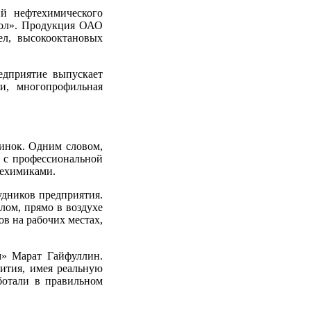
й нефтехимического
дол». Продукция ОАО
ел, высокооктановых
едприятие выпускает
и, многопрофильная
винок. Одним словом,
 с профессиональной
техимиками.
удников предприятия.
лом, прямо в воздухе
в на рабочих местах,
» Марат Гайфуллин.
вития, имея реальную
ботали в правильном