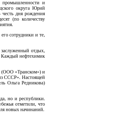
р промышленности и
одского округа Юрий
 честь дня рождения
есят (по количеству
иятия.
его сотрудники и те,
 заслуженный отдых,
м. Каждый нефтехимик
в (ООО «Транском») и
из СССР». Настоящей
ль Ольга Редникова)
а, но и республики.
убежья отметили, что
для новых начинаний.