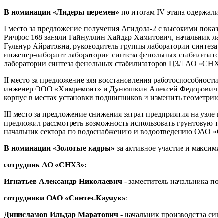
В номинации «Лидеры перемен»
по итогам IV этапа одержал
I место за предложение получения Агидола-2 с высокими пок
Ричфос 168 заняли Гайнуллин Хайдар Хамитович, начальник 
Гульнур Айратовна, руководитель группы лаборатории синте
инженер-лаборант лаборатории синтеза фенольных стабилиза
лаборатории синтеза фенольных стабилизаторов ЦЗЛ АО «СНХ
II место за предложение зля восстановления работоспособност
инженер ООО «Химремонт» и Дунюшкин Алексей Федорович, 
корпус в местах установки подшипников и изменить геометри
III место за предложение снижения затрат предприятия на уз
предложил рассмотреть возможность использовать грунтовую т
начальник сектора по водоснабжению и водоотведению ОАО «С
В номинации «Золотые кадры»
за активное участие и максим
сотрудник
АО «СНХЗ»:
Игнатьев Александр Николаевич
- заместитель начальника по
сотрудники
ОАО «Синтез-Каучук»:
Динисламов Ильдар Маратович -
начальник производства си