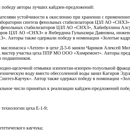
и победу авторы лучших кайдзен-предложений:
азателями устойчивости к окислению при хранении с применени
лаборатории синтеза фенольных стабилизаторов ЦЗЛ АО «СНХЗ»
за фенольных стабилизаторов ЦЗЛ АО «СНХЗ», Хабибуллина Алс
торов ЦЗЛ АО «СНХЗ» и Янбердина Гульназира Даяновна, инжен
З». Авторы также одержали победу в номинации «Золотые кадр
и маслонасоса «Aerzen» в цехе Д-5-6 заняли Чариков Алексей М
мастер участка цеха ППР МО ООО «Химремонт». Авторы пред
ю подшипников.
ле водно-щелочной отмывки изопентан-изопрен-толуольной фракц
ехническую воду вместо обессоленной воды занял Кагиров Эдуа
интез-Каучук». Автор также одержал победу в номинации «Зол
альное число принятых к реализации кайдзен-предложений побе
 технологии цеха Е-1-9;
нтетического каучука;