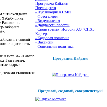
Программа Кайдзен
Пресс-центр
- Публикации в СМИ
ем антиоксиданта
- Фотогалерея
, Хабибуллина
- Видеогалерея
у Равиловна,
- Дайджест новостей
ер-лаборант
- Связь времён. История АО "СНХЗ
ы».
Карьера
- Кадровая политика
ихайлович, главный
- Вакансии
ложили расточить
- Социальная политика
ии в цехе И-5П автор
Программа Кайдзен
рд Талгатович,
отые кадры».
дителями становятся:
Предлагай, создавай, совершенствуй!