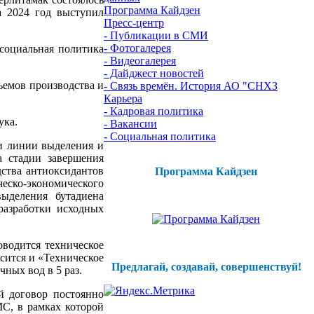
Программа Кайдзен
а 2024 год выступил
Пресс-центр
- Публикации в СМИ
- Фотогалерея
 социальная политика
- Видеогалерея
- Дайджест новостей
ъемов производства и
- Связь времён. История АО "СНХЗ
Карьера
- Кадровая политика
ука.
- Вакансии
- Социальная политика
 и линии выделения и
а стадии завершения
ства антиоксидантов
Программа Кайдзен
еско-экономического
ыделения бутадиена
разработки исходных
оводится техническое
сится и «Техническое
Предлагай, создавай, совершенствуй!
ных вод в 5 раз.
й договор постоянно
МС, в рамках которой