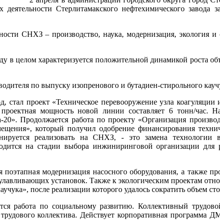
х деятельности Стерлитамакского нефтехимического завода з
ности СНХЗ – производство, наука, модернизация, экология и
у в целом характеризуется положительной динамикой роста об
водителя по выпуску изопренового и бутадиен-стирольного кауч
д, стал проект «Техническое перевооружение узла коагуляции
 проектная мощность новой линии составляет 6 тонн/час. Н
20». Продолжается работа по проекту «Организация производ
мещения», который получил одобрение финансирования технич
ируется реализовать на СНХЗ, - это замена технологии в
одится на стадии выбора инжиниринговой организации для 
я поэтапная модернизация насосного оборудования, а также пр
лавливающих установок. Также к экологическим проектам отно
учука», после реализации которого удалось сократить объем сточ
тся работа по социальному развитию. Коллективный трудово
 трудового коллектива. Действует корпоративная программа Д