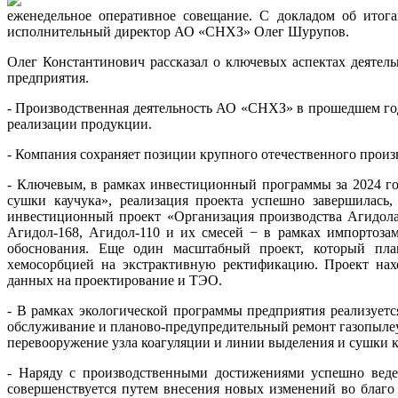
еженедельное оперативное совещание. С докладом об итога
исполнительный директор АО «СНХЗ» Олег Шурупов.
Олег Константинович рассказал о ключевых аспектах деятель
предприятия.
- Производственная деятельность АО «СНХЗ» в прошедшем год
реализации продукции.
- Компания сохраняет позиции крупного отечественного произ
- Ключевым, в рамках инвестиционный программы за 2024 го
сушки каучука», реализация проекта успешно завершилась,
инвестиционный проект «Организация производства Агидола-
Агидол-168, Агидол-110 и их смесей − в рамках импортоза
обоснования. Еще один масштабный проект, который план
хемосорбцией на экстрактивную ректификацию. Проект нах
данных на проектирование и ТЭО.
- В рамках экологической программы предприятия реализуетс
обслуживание и планово-предупредительный ремонт газопылеу
перевооружение узла коагуляции и линии выделения и сушки ка
- Наряду с производственными достижениями успешно веде
совершенствуется путем внесения новых изменений во благо