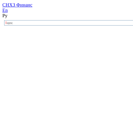
СНХЗ Финанс
En
Ру