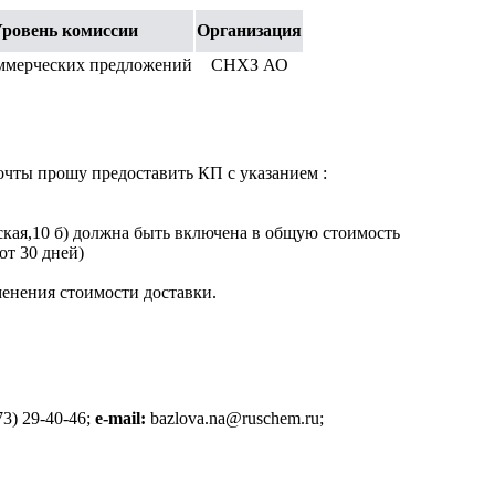
ровень комиссии
Организация
ммерческих предложений
СНХЗ АО
очты прошу предоставить КП с указанием :
еская,10 б) должна быть включена в общую стоимость
от 30 дней)
менения стоимости доставки.
73) 29-40-46;
e-mail:
bazlova.na@ruschem.ru;