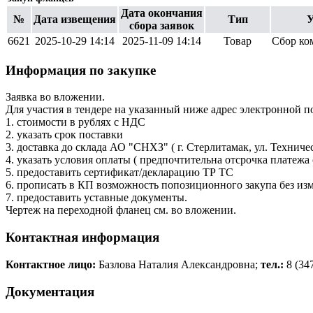
Дата окончания
№
Дата извещения
Тип
У
сбора заявок
6621
2025-10-29 14:14
2025-11-09 14:14
Товар
Сбор ко
Информация по закупке
Заявка во вложении.
Для участия в тендере на указанный ниже адрес электронной п
1. стоимости в рублях с НДС
2. указать срок поставки
3. доставка до склада АО "СНХЗ" ( г. Стерлитамак, ул. Технич
4. указать условия оплаты ( предпочтительна отсрочка платежа 
5. предоставить сертификат/декларацию ТР ТС
6. прописать в КП возможность попозиционного закупа без из
7. предоставить уставные документы.
Чертеж на переходной фланец см. во вложении.
Контактная информация
Контактное лицо:
Базлова Наталия Александровна;
тел.:
8 (34
Документация