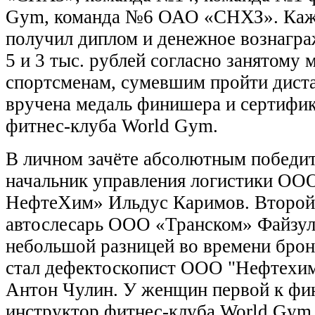
Gym, команда №6 ОАО «СНХЗ». Каж
получил диплом и денежное вознагра
5 и 3 тыс. рублей согласно занятому м
спортсменам, сумевшим пройти дист
вручена медаль финишера и сертифик
фитнес-клуба World Gym.
В личном зачёте абсолютным победит
начальник управления логистики О
НефтеХим» Ильдус Каримов. Второй 
автослесарь ООО «Транском» Файзул
небольшой разницей во времени бро
стал дефектоскопист ООО "Нефтехим
Антон Чулин. У женщин первой к ф
инструктор фитнес-клуба World Gym