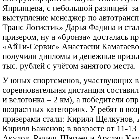
Япрынцева, с небольшой разницей з
выступление менеджер по автотран
Транс Логистик» Дарья Фадина и ста
призером, ну а «бронза» досталась 
«АйТи-Сервис» Анастасии Камагаево
получили дипломы и денежные призы 
тыс. рублей с учётом занятого места.
У юных спортсменов, участвующих в
соревновательная дистанция составила
и велогонка – 2 км), а победители оп
возрастных категориях. У ребят в возр
призерами стали: Кирилл Щелкунов,
Кирилл Баженов; в возрасте от 11-13
Акулов, Равиль Шагиев и Арслан Хам